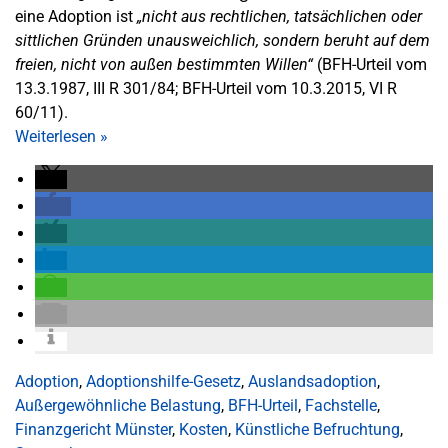
eine Adoption ist
„nicht aus rechtlichen, tatsächlichen oder
sittlichen Gründen unausweichlich, sondern beruht auf dem
freien, nicht von außen bestimmten Willen“
(BFH-Urteil vom
13.3.1987, III R 301/84; BFH-Urteil vom 10.3.2015, VI R
60/11).
Weiterlesen
»
Adoption
,
Adoptionshilfe-Gesetz
,
Auslandsadoption
,
Außergewöhnliche Belastung
,
BFH-Urteil
,
Fachstelle
,
Finanzgericht Münster
,
Kosten
,
Künstliche Befruchtung
,