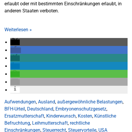
erlaubt oder mit bestimmten Einschränkungen erlaubt, in
anderen Staaten verboten.
Weiterlesen
»
Aufwendungen
,
Ausland
,
außergewöhnliche Belastungen
,
BFH-Urteil
,
Deutschland
,
Embryonenschutzgesetz
,
Ersatzmutterschaft
,
Kinderwunsch
,
Kosten
,
Künstliche
Befruchtung
,
Leihmutterschaft
,
rechtliche
Einschränkungen
,
Steuerrecht
,
Steuervorteile
,
USA