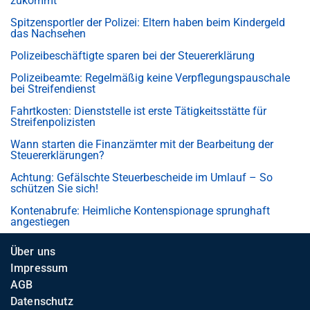
zukommt
Spitzensportler der Polizei: Eltern haben beim Kindergeld
das Nachsehen
Polizeibeschäftigte sparen bei der Steuererklärung
Polizeibeamte: Regelmäßig keine Verpflegungspauschale
bei Streifendienst
Fahrtkosten: Dienststelle ist erste Tätigkeitsstätte für
Streifenpolizisten
Wann starten die Finanzämter mit der Bearbeitung der
Steuererklärungen?
Achtung: Gefälschte Steuerbescheide im Umlauf – So
schützen Sie sich!
Kontenabrufe: Heimliche Kontenspionage sprunghaft
angestiegen
Über uns
Impressum
AGB
Datenschutz