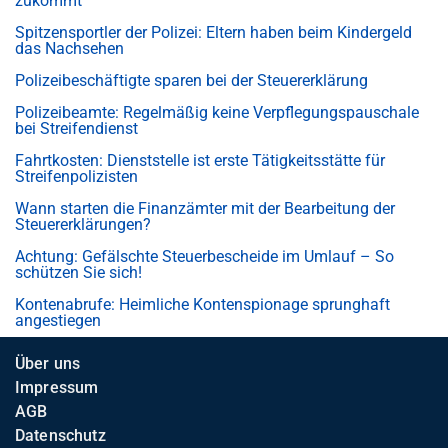
zukommt
Spitzensportler der Polizei: Eltern haben beim Kindergeld
das Nachsehen
Polizeibeschäftigte sparen bei der Steuererklärung
Polizeibeamte: Regelmäßig keine Verpflegungspauschale
bei Streifendienst
Fahrtkosten: Dienststelle ist erste Tätigkeitsstätte für
Streifenpolizisten
Wann starten die Finanzämter mit der Bearbeitung der
Steuererklärungen?
Achtung: Gefälschte Steuerbescheide im Umlauf – So
schützen Sie sich!
Kontenabrufe: Heimliche Kontenspionage sprunghaft
angestiegen
Über uns
Impressum
AGB
Datenschutz