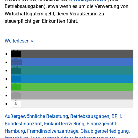
Betriebsausgaben), etwa wenn es um die Verwertung von
Wirtschaftsgütern geht, deren Veräußerung zu
steuerpflichtigen Einkünften führt.
Weiterlesen
»
Außergewöhnliche Belastung
,
Betriebsausgaben
,
BFH
,
Bundesfinanzhof
,
Einkünfteerzielung
,
Finanzgericht
Hamburg
,
Fremdinsolvenzanträge
,
Gläubigerbefriedigung
,