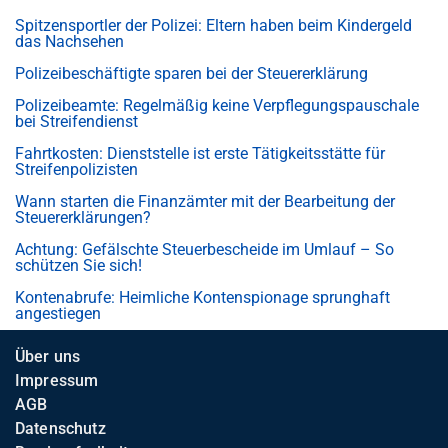
Spitzensportler der Polizei: Eltern haben beim Kindergeld
das Nachsehen
Polizeibeschäftigte sparen bei der Steuererklärung
Polizeibeamte: Regelmäßig keine Verpflegungspauschale
bei Streifendienst
Fahrtkosten: Dienststelle ist erste Tätigkeitsstätte für
Streifenpolizisten
Wann starten die Finanzämter mit der Bearbeitung der
Steuererklärungen?
Achtung: Gefälschte Steuerbescheide im Umlauf – So
schützen Sie sich!
Kontenabrufe: Heimliche Kontenspionage sprunghaft
angestiegen
Über uns
Impressum
AGB
Datenschutz