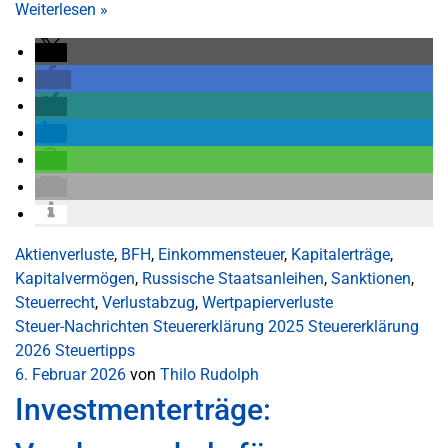
Weiterlesen
»
Aktienverluste
,
BFH
,
Einkommensteuer
,
Kapitalerträge
,
Kapitalvermögen
,
Russische Staatsanleihen
,
Sanktionen
,
Steuerrecht
,
Verlustabzug
,
Wertpapierverluste
Steuer-Nachrichten
Steuererklärung 2025
Steuererklärung
2026
Steuertipps
6. Februar 2026
von
Thilo Rudolph
Investmenterträge: