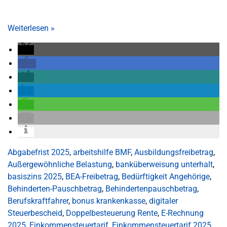
Weiterlesen
»
Abgabefrist 2025
,
arbeitshilfe BMF
,
Ausbildungsfreibetrag
,
Außergewöhnliche Belastung
,
banküberweisung unterhalt
,
basiszins 2025
,
BEA-Freibetrag
,
Bedürftigkeit Angehörige
,
Behinderten-Pauschbetrag
,
Behindertenpauschbetrag
,
Berufskraftfahrer
,
bonus krankenkasse
,
digitaler
Steuerbescheid
,
Doppelbesteuerung Rente
,
E-Rechnung
2025
,
Einkommensteuertarif
,
Einkommensteuertarif 2025
,