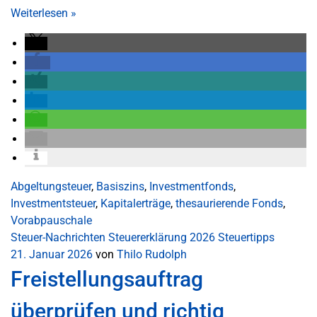
Weiterlesen
»
Abgeltungsteuer
,
Basiszins
,
Investmentfonds
,
Investmentsteuer
,
Kapitalerträge
,
thesaurierende Fonds
,
Vorabpauschale
Steuer-Nachrichten
Steuererklärung 2026
Steuertipps
21. Januar 2026
von
Thilo Rudolph
Freistellungsauftrag
überprüfen und richtig