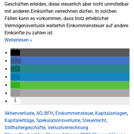
Geschäften erleiden, diese steuerlich aber nicht unmittelbar
mit anderen Einkünften verrechnen dürfen. In solchen
Fällen kann es vorkommen, dass trotz erheblicher
Vermögensverluste weiterhin Einkommensteuer auf andere
Einkünfte zu zahlen ist.
Weiterlesen
»
Aktienverluste
,
AO
,
BFH
,
Einkommensteuer
,
Kapitalanlagen
,
Kapitalerträge
,
Spekulationsverluste
,
Steuerrecht
,
Stillhaltergeschäfte
,
Verlustverrechnung