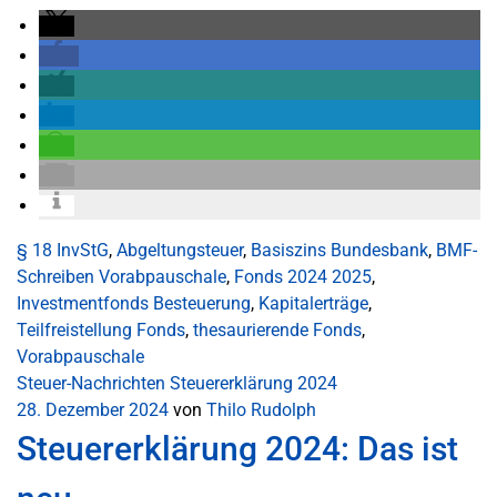
§ 18 InvStG
,
Abgeltungsteuer
,
Basiszins Bundesbank
,
BMF-
Schreiben Vorabpauschale
,
Fonds 2024 2025
,
Investmentfonds Besteuerung
,
Kapitalerträge
,
Teilfreistellung Fonds
,
thesaurierende Fonds
,
Vorabpauschale
Steuer-Nachrichten
Steuererklärung 2024
28. Dezember 2024
von
Thilo Rudolph
Steuererklärung 2024: Das ist