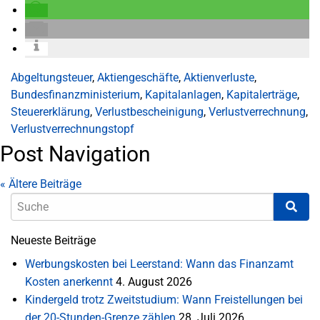
Abgeltungsteuer
,
Aktiengeschäfte
,
Aktienverluste
,
Bundesfinanzministerium
,
Kapitalanlagen
,
Kapitalerträge
,
Steuererklärung
,
Verlustbescheinigung
,
Verlustverrechnung
,
Verlustverrechnungstopf
Post Navigation
«
Ältere Beiträge
Neueste Beiträge
Werbungskosten bei Leerstand: Wann das Finanzamt
Kosten anerkennt
4. August 2026
Kindergeld trotz Zweitstudium: Wann Freistellungen bei
der 20-Stunden-Grenze zählen
28. Juli 2026