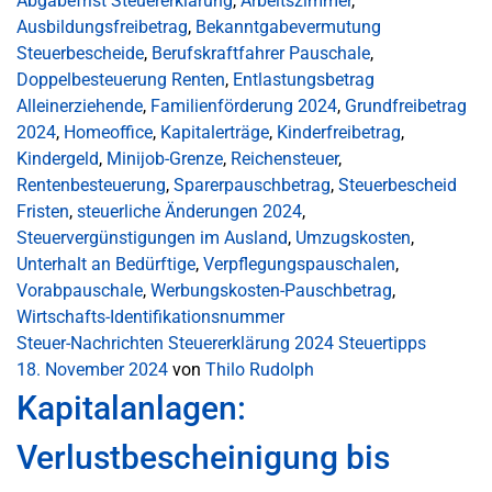
Abgabefrist Steuererklärung
,
Arbeitszimmer
,
Ausbildungsfreibetrag
,
Bekanntgabevermutung
Steuerbescheide
,
Berufskraftfahrer Pauschale
,
Doppelbesteuerung Renten
,
Entlastungsbetrag
Alleinerziehende
,
Familienförderung 2024
,
Grundfreibetrag
2024
,
Homeoffice
,
Kapitalerträge
,
Kinderfreibetrag
,
Kindergeld
,
Minijob-Grenze
,
Reichensteuer
,
Rentenbesteuerung
,
Sparerpauschbetrag
,
Steuerbescheid
Fristen
,
steuerliche Änderungen 2024
,
Steuervergünstigungen im Ausland
,
Umzugskosten
,
Unterhalt an Bedürftige
,
Verpflegungspauschalen
,
Vorabpauschale
,
Werbungskosten-Pauschbetrag
,
Wirtschafts-Identifikationsnummer
Steuer-Nachrichten
Steuererklärung 2024
Steuertipps
18. November 2024
von
Thilo Rudolph
Kapitalanlagen:
Verlustbescheinigung bis