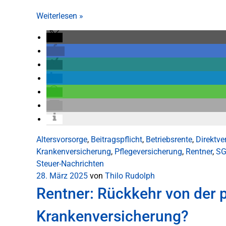
Weiterlesen
»
Altersvorsorge
,
Beitragspflicht
,
Betriebsrente
,
Direktve
Krankenversicherung
,
Pflegeversicherung
,
Rentner
,
SG
Steuer-Nachrichten
28. März 2025
von
Thilo Rudolph
Rentner: Rückkehr von der p
Krankenversicherung?