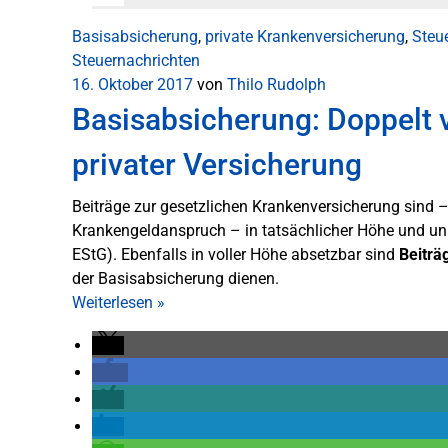
Basisabsicherung
,
private Krankenversicherung
,
Steu
Steuernachrichten
16. Oktober 2017
von
Thilo Rudolph
Basisabsicherung: Doppelt v
privater Versicherung
Beiträge zur gesetzlichen Krankenversicherung sind 
Krankengeldanspruch – in tatsächlicher Höhe und un
EStG). Ebenfalls in voller Höhe absetzbar sind
Beiträ
der Basisabsicherung dienen.
Weiterlesen
»