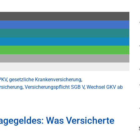
 PKV
,
gesetzliche Krankenversicherung
,
rsicherung
,
Versicherungspflicht SGB V
,
Wechsel GKV ab
agegeldes: Was Versicherte