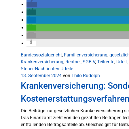
Bundessozialgericht
,
Familienversicherung
,
gesetzlic
Krankenversicherung
,
Rentner
,
SGB V
,
Teilrente
,
Urteil
,
Steuer-Nachrichten
Urteile
13. September 2024
von
Thilo Rudolph
Krankenversicherung: Sond
Kostenerstattungsverfahre
Die Beiträge zur gesetzlichen Krankenversicherung s
Das Finanzamt zieht von den gezahlten Beiträgen ledi
entfallenden Beitragsanteile ab. Gleiches gilt für Bei