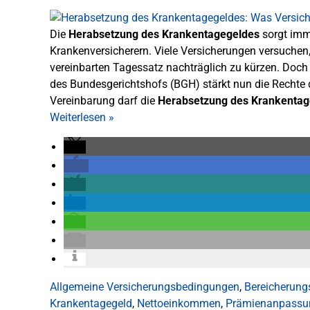
Die
Herabsetzung des Krankentagegeldes
sorgt imme
Krankenversicherern. Viele Versicherungen versuche
vereinbarten Tagessatz nachträglich zu kürzen. Doch di
des Bundesgerichtshofs (BGH) stärkt nun die Rechte d
Vereinbarung darf die
Herabsetzung des Krankentag
Weiterlesen
»
Allgemeine Versicherungsbedingungen
,
Bereicherung
Krankentagegeld
,
Nettoeinkommen
,
Prämienanpassu