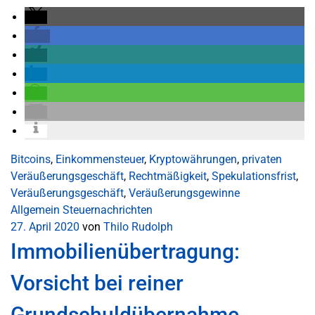
Bitcoins
,
Einkommensteuer
,
Kryptowährungen
,
privaten
Veräußerungsgeschäft
,
Rechtmäßigkeit
,
Spekulationsfrist
,
Veräußerungsgeschäft
,
Veräußerungsgewinne
Allgemein
Steuernachrichten
27. April 2020
von
Thilo Rudolph
Immobilienübertragung:
Vorsicht bei reiner
Grundschuldübernahme