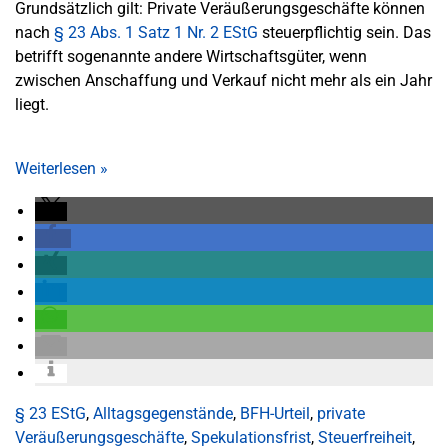
Grundsätzlich gilt: Private Veräußerungsgeschäfte können
nach
§ 23 Abs. 1 Satz 1 Nr. 2 EStG
steuerpflichtig sein. Das
betrifft sogenannte andere Wirtschaftsgüter, wenn
zwischen Anschaffung und Verkauf nicht mehr als ein Jahr
liegt.
Weiterlesen
»
§ 23 EStG
,
Alltagsgegenstände
,
BFH-Urteil
,
private
Veräußerungsgeschäfte
,
Spekulationsfrist
,
Steuerfreiheit
,