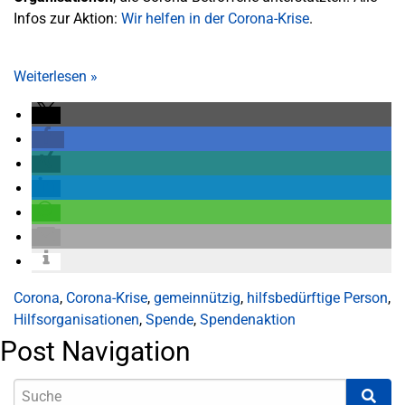
Infos zur Aktion:
Wir helfen in der Corona-Krise
.
Weiterlesen
»
Corona
,
Corona-Krise
,
gemeinnützig
,
hilfsbedürftige Person
,
Hilfsorganisationen
,
Spende
,
Spendenaktion
Post Navigation