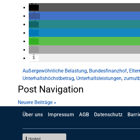
Außergewöhnliche Belastung
,
Bundesfinanzhof
,
Elter
Unterhaltshöchstbetrag
,
Unterhaltsleistungen
,
zumutb
Post Navigation
Neuere Beiträge
»
Über uns
Impressum
AGB
Datenschutz
Barri