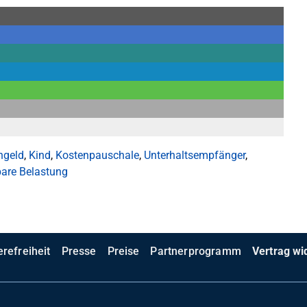
ngeld
,
Kind
,
Kostenpauschale
,
Unterhaltsempfänger
,
are Belastung
erefreiheit
Presse
Preise
Partnerprogramm
Vertrag wi