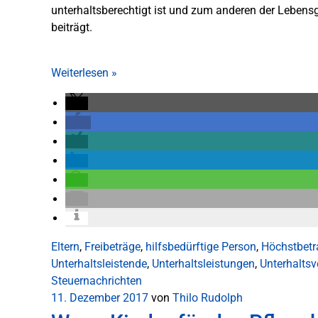
unterhaltsberechtigt ist und zum anderen der Leben
beiträgt.
Weiterlesen
»
Eltern
,
Freibeträge
,
hilfsbedürftige Person
,
Höchstbetr
Unterhaltsleistende
,
Unterhaltsleistungen
,
Unterhaltsv
Steuernachrichten
11. Dezember 2017
von
Thilo Rudolph