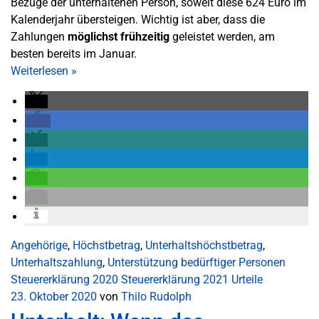
Bezüge der unterhaltenen Person, soweit diese 624 Euro im
Kalenderjahr übersteigen. Wichtig ist aber, dass die
Zahlungen
möglichst frühzeitig
geleistet werden, am
besten bereits im Januar.
Weiterlesen
»
Angehörige
,
Höchstbetrag
,
Unterhaltshöchstbetrag
,
Unterhaltszahlung
,
Unterstützung bedürftiger Personen
Steuererklärung 2020
Steuererklärung 2021
Urteile
23. Oktober 2020
von
Thilo Rudolph