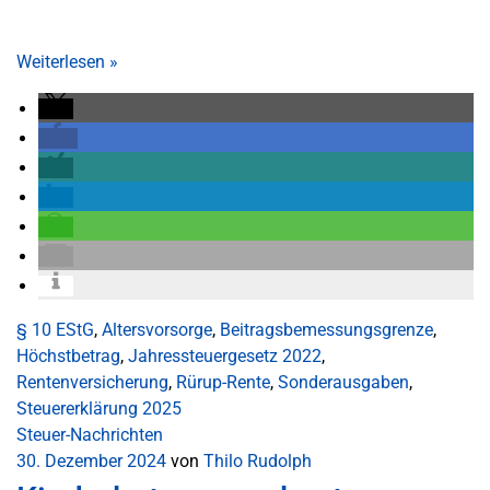
Weiterlesen
»
§ 10 EStG
,
Altersvorsorge
,
Beitragsbemessungsgrenze
,
Höchstbetrag
,
Jahressteuergesetz 2022
,
Rentenversicherung
,
Rürup-Rente
,
Sonderausgaben
,
Steuererklärung 2025
Steuer-Nachrichten
30. Dezember 2024
von
Thilo Rudolph