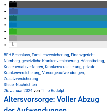
BFH-Beschluss
,
Familienversicherung
,
Finanzgericht
Nürnberg
,
gesetzliche Krankenversicherung
,
Höchstbetrag
,
Kostenersatzverfahren
,
Krankenversicherung
,
private
Krankenversicherung
,
Vorsorgeaufwendungen
,
Zusatzversicherung
Steuer-Nachrichten
26. Januar 2024
von
Thilo Rudolph
Altersvorsorge: Voller Abzug
der Aufwendungen