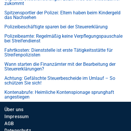
zukommt
Spitzensportler der Polizei: Eltern haben beim Kindergeld
das Nachsehen
Polizeibeschäftigte sparen bei der Steuererklärung
Polizeibeamte: Regelmäßig keine Verpflegungspauschale
bei Streifendienst
Fahrtkosten: Dienststelle ist erste Tätigkeitsstätte für
Streifenpolizisten
Wann starten die Finanzämter mit der Bearbeitung der
Steuererklärungen?
Achtung: Gefälschte Steuerbescheide im Umlauf – So
schützen Sie sich!
Kontenabrufe: Heimliche Kontenspionage sprunghaft
angestiegen
Über uns
Impressum
AGB
Datenschutz