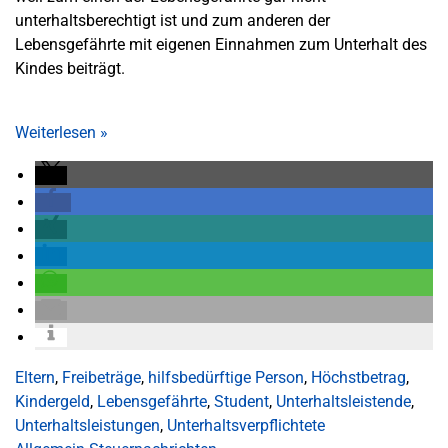
unterhaltsberechtigt ist und zum anderen der
Lebensgefährte mit eigenen Einnahmen zum Unterhalt des
Kindes beiträgt.
Weiterlesen
»
Eltern
,
Freibeträge
,
hilfsbedürftige Person
,
Höchstbetrag
,
Kindergeld
,
Lebensgefährte
,
Student
,
Unterhaltsleistende
,
Unterhaltsleistungen
,
Unterhaltsverpflichtete