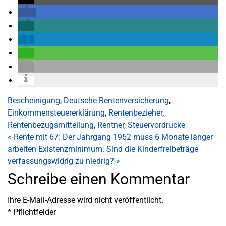
Bescheinigung
,
Deutsche Rentenversicherung
,
Einkommensteuererklärung
,
Rentenbezieher
,
Rentenbezugsmitteilung
,
Rentner
,
Steuervordrucke
«
Rente mit 67: Der Jahrgang 1952 muss 6 Monate länger
arbeiten
Existenzminimum: Sind die Kinderfreibeträge
verfassungswidrig zu niedrig?
»
Schreibe einen Kommentar
Ihre E-Mail-Adresse wird nicht veröffentlicht.
*
Pflichtfelder