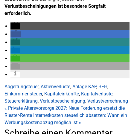
Verlustbescheinigungen ist besondere Sorgfalt
erforderlich.
Abgeltungsteuer
,
Aktienverluste
,
Anlage KAP
,
BFH
,
Einkommensteuer
,
Kapitaleinkünfte
,
Kapitalverluste
,
Steuererklärung
,
Verlustbescheinigung
,
Verlustverrechnung
«
Private Altersvorsorge 2027: Neue Förderung ersetzt die
Riester-Rente
Internetkosten steuerlich absetzen: Wann ein
Werbungskostenabzug möglich ist
»
Schreibe einen Kommentar