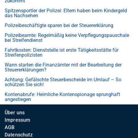
zukommt
Spitzensportler der Polizei: Eltern haben beim Kindergeld
das Nachsehen
Polizeibeschäftigte sparen bei der Steuererklärung
Polizeibeamte: Regelmäßig keine Verpflegungspauschale
bei Streifendienst
Fahrtkosten: Dienststelle ist erste Tätigkeitsstätte für
Streifenpolizisten
Wann starten die Finanzämter mit der Bearbeitung der
Steuererklärungen?
Achtung: Gefälschte Steuerbescheide im Umlauf – So
schützen Sie sich!
Kontenabrufe: Heimliche Kontenspionage sprunghaft
angestiegen
Über uns
Impressum
AGB
Datenschutz