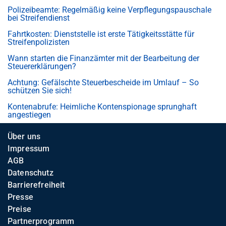
Polizeibeamte: Regelmäßig keine Verpflegungspauschale
bei Streifendienst
Fahrtkosten: Dienststelle ist erste Tätigkeitsstätte für
Streifenpolizisten
Wann starten die Finanzämter mit der Bearbeitung der
Steuererklärungen?
Achtung: Gefälschte Steuerbescheide im Umlauf – So
schützen Sie sich!
Kontenabrufe: Heimliche Kontenspionage sprunghaft
angestiegen
Über uns
Impressum
AGB
Datenschutz
Barrierefreiheit
Presse
Preise
Partnerprogramm