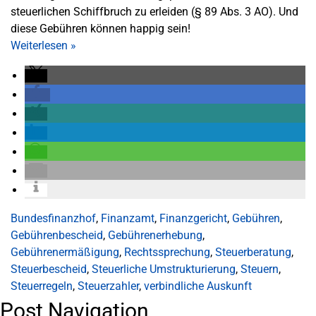
steuerlichen Schiffbruch zu erleiden (§ 89 Abs. 3 AO). Und
diese Gebühren können happig sein!
Weiterlesen
»
Bundesfinanzhof
,
Finanzamt
,
Finanzgericht
,
Gebühren
,
Gebührenbescheid
,
Gebührenerhebung
,
Gebührenermäßigung
,
Rechtssprechung
,
Steuerberatung
,
Steuerbescheid
,
Steuerliche Umstrukturierung
,
Steuern
,
Steuerregeln
,
Steuerzahler
,
verbindliche Auskunft
Post Navigation