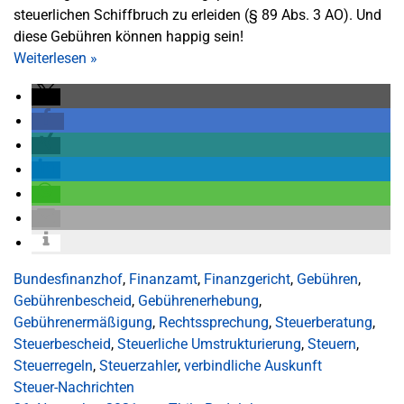
steuerlichen Schiffbruch zu erleiden (§ 89 Abs. 3 AO). Und
diese Gebühren können happig sein!
Weiterlesen
»
Bundesfinanzhof
,
Finanzamt
,
Finanzgericht
,
Gebühren
,
Gebührenbescheid
,
Gebührenerhebung
,
Gebührenermäßigung
,
Rechtssprechung
,
Steuerberatung
,
Steuerbescheid
,
Steuerliche Umstrukturierung
,
Steuern
,
Steuerregeln
,
Steuerzahler
,
verbindliche Auskunft
Steuer-Nachrichten