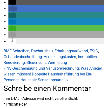
BMF-Schreiben
,
Dachausbau
,
Erhaltungsaufwand
,
EStG
,
Gebäudeabschreibung
,
Herstellungskosten
,
Immobilien
,
Renovierung
,
Steuerrecht
,
Vermietung
«
NV-Bescheinigung und Verlustverrechnung: Was Anleger
wissen müssen!
Doppelte Haushaltsführung bei Ein-
Personen-Haushalt: Sensationsurteil
»
Schreibe einen Kommentar
Ihre E-Mail-Adresse wird nicht veröffentlicht.
*
Pflichtfelder