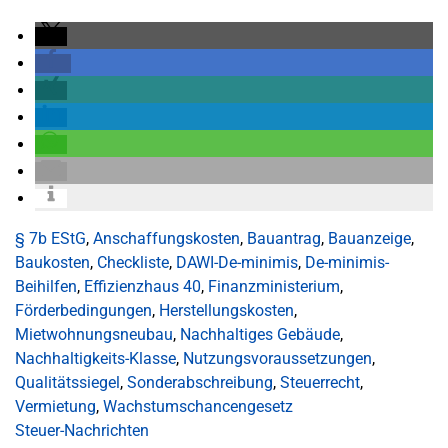
§ 7b EStG
,
Anschaffungskosten
,
Bauantrag
,
Bauanzeige
,
Baukosten
,
Checkliste
,
DAWI-De-minimis
,
De-minimis-
Beihilfen
,
Effizienzhaus 40
,
Finanzministerium
,
Förderbedingungen
,
Herstellungskosten
,
Mietwohnungsneubau
,
Nachhaltiges Gebäude
,
Nachhaltigkeits-Klasse
,
Nutzungsvoraussetzungen
,
Qualitätssiegel
,
Sonderabschreibung
,
Steuerrecht
,
Vermietung
,
Wachstumschancengesetz
Steuer-Nachrichten