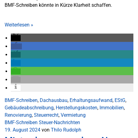
BMF-Schreiben könnte in Kürze Klarheit schaffen.
Weiterlesen
»
BMF-Schreiben
,
Dachausbau
,
Erhaltungsaufwand
,
EStG
,
Gebäudeabschreibung
,
Herstellungskosten
,
Immobilien
,
Renovierung
,
Steuerrecht
,
Vermietung
BMF-Schreiben
Steuer-Nachrichten
19. August 2024
von
Thilo Rudolph