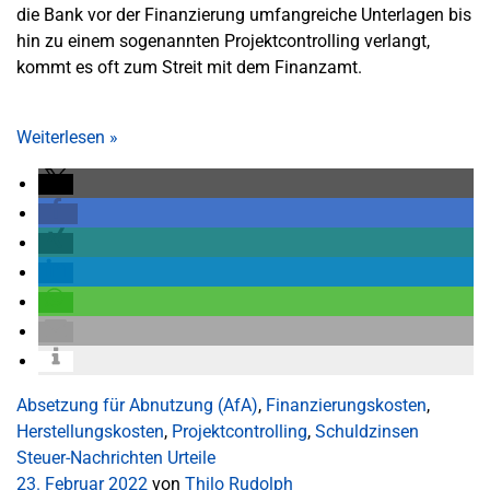
die Bank vor der Finanzierung umfangreiche Unterlagen bis
hin zu einem sogenannten Projektcontrolling verlangt,
kommt es oft zum Streit mit dem Finanzamt.
Weiterlesen
»
Absetzung für Abnutzung (AfA)
,
Finanzierungskosten
,
Herstellungskosten
,
Projektcontrolling
,
Schuldzinsen
Steuer-Nachrichten
Urteile
23. Februar 2022
von
Thilo Rudolph