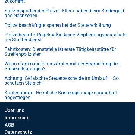
zukommt
Spitzensportler der Polizei: Eltern haben beim Kindergeld
das Nachsehen
Polizeibeschäftigte sparen bei der Steuererklärung
Polizeibeamte: Regelmäßig keine Verpflegungspauschale
bei Streifendienst
Fahrtkosten: Dienststelle ist erste Tätigkeitsstätte für
Streifenpolizisten
Wann starten die Finanzämter mit der Bearbeitung der
Steuererklärungen?
Achtung: Gefälschte Steuerbescheide im Umlauf – So
schützen Sie sich!
Kontenabrufe: Heimliche Kontenspionage sprunghaft
angestiegen
Über uns
Impressum
AGB
Datenschutz