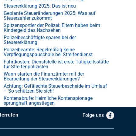
Steuererklärung 2025: Das ist neu
Geplante Steueränderungen 2025: Was auf
Steuerzahler zukommt
Spitzensportler der Polizei: Eltern haben beim
Kindergeld das Nachsehen
Polizeibeschäftigte sparen bei der
Steuererklärung
Polizeibeamte: Regelmäßig keine
Verpflegungspauschale bei Streifendienst
Fahrtkosten: Dienststelle ist erste Tätigkeitsstätte
für Streifenpolizisten
Wann starten die Finanzämter mit der
Bearbeitung der Steuererklärungen?
Achtung: Gefälschte Steuerbescheide im Umlauf
– So schützen Sie sich!
Kontenabrufe: Heimliche Kontenspionage
sprunghaft angestiegen
derrufen
Folge uns
Facebook