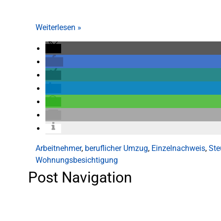
Weiterlesen
»
Arbeitnehmer
,
beruflicher Umzug
,
Einzelnachweis
,
Ste
Wohnungsbesichtigung
Post Navigation