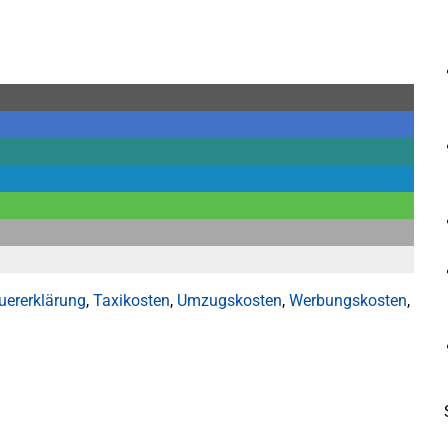
uererklärung
,
Taxikosten
,
Umzugskosten
,
Werbungskosten
,