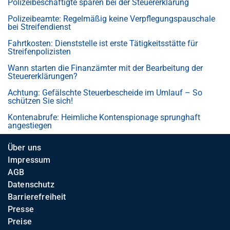
Polizeibeschäftigte sparen bei der Steuererklärung
Polizeibeamte: Regelmäßig keine Verpflegungspauschale
bei Streifendienst
Fahrtkosten: Dienststelle ist erste Tätigkeitsstätte für
Streifenpolizisten
Wann starten die Finanzämter mit der Bearbeitung der
Steuererklärungen?
Achtung: Gefälschte Steuerbescheide im Umlauf – So
schützen Sie sich!
Kontenabrufe: Heimliche Kontenspionage sprunghaft
angestiegen
Über uns
Impressum
AGB
Datenschutz
Barrierefreiheit
Presse
Preise