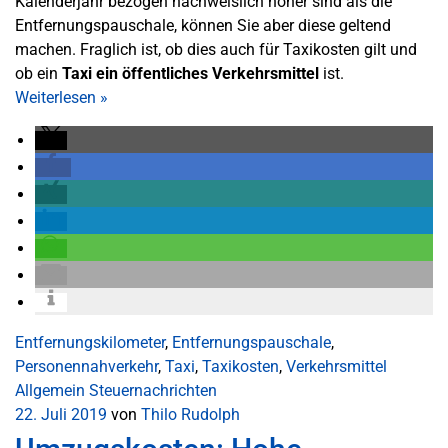
Kalenderjahr bezogen nachweislich höher sind als die
Entfernungspauschale, können Sie aber diese geltend
machen. Fraglich ist, ob dies auch für Taxikosten gilt und
ob ein
Taxi ein öffentliches Verkehrsmittel
ist.
Weiterlesen
»
Entfernungskilometer
,
Entfernungspauschale
,
Personennahverkehr
,
Taxi
,
Taxikosten
,
Verkehrsmittel
Allgemein
Steuernachrichten
22. Juli 2019
von
Thilo Rudolph