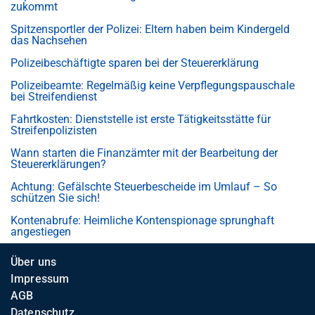
zukommt
Spitzensportler der Polizei: Eltern haben beim Kindergeld
das Nachsehen
Polizeibeschäftigte sparen bei der Steuererklärung
Polizeibeamte: Regelmäßig keine Verpflegungspauschale
bei Streifendienst
Fahrtkosten: Dienststelle ist erste Tätigkeitsstätte für
Streifenpolizisten
Wann starten die Finanzämter mit der Bearbeitung der
Steuererklärungen?
Achtung: Gefälschte Steuerbescheide im Umlauf – So
schützen Sie sich!
Kontenabrufe: Heimliche Kontenspionage sprunghaft
angestiegen
Über uns
Impressum
AGB
Datenschutz