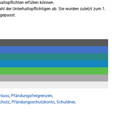
ltspflichten erfüllen können.
l der Unterhaltspflichtigen ab. Sie wurden zuletzt zum 1.
ngepasst.
hluss
,
Pfändungsfreigrenzen
,
chutz
,
Pfändungsschutzkonto
,
Schuldner
,