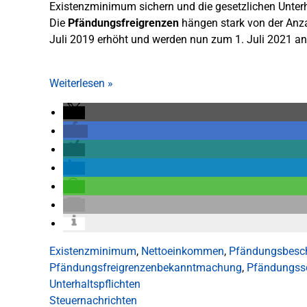
Existenzminimum sichern und die gesetzlichen Unterha
Die
Pfändungsfreigrenzen
hängen stark von der Anzah
Juli 2019 erhöht und werden nun zum 1. Juli 2021 a
Weiterlesen
»
Existenzminimum
,
Nettoeinkommen
,
Pfändungsbesc
Pfändungsfreigrenzenbekanntmachung
,
Pfändungss
Unterhaltspflichten
Steuernachrichten