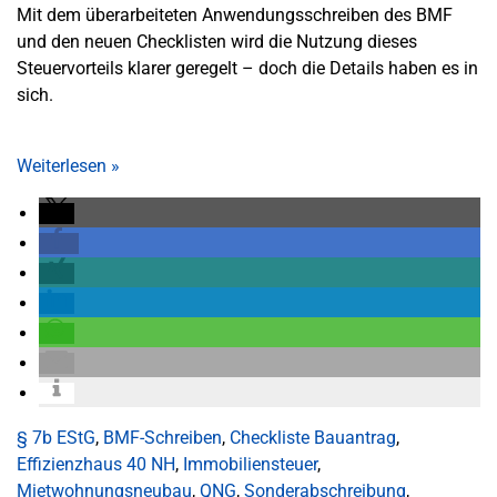
Mit dem überarbeiteten Anwendungsschreiben des BMF
und den neuen Checklisten wird die Nutzung dieses
Steuervorteils klarer geregelt – doch die Details haben es in
sich.
Weiterlesen
»
§ 7b EStG
,
BMF-Schreiben
,
Checkliste Bauantrag
,
Effizienzhaus 40 NH
,
Immobiliensteuer
,
Mietwohnungsneubau
,
QNG
,
Sonderabschreibung
,