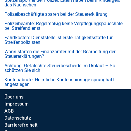
Spitzensportler der Polizei: Eltern haben beim Kindergeld
das Nachsehen
Polizeibeschäftigte sparen bei der Steuererklärung
Polizeibeamte: Regelmäßig keine Verpflegungspauschale
bei Streifendienst
Fahrtkosten: Dienststelle ist erste Tätigkeitsstätte für
Streifenpolizisten
Wann starten die Finanzämter mit der Bearbeitung der
Steuererklärungen?
Achtung: Gefälschte Steuerbescheide im Umlauf – So
schützen Sie sich!
Kontenabrufe: Heimliche Kontenspionage sprunghaft
angestiegen
Über uns
Impressum
AGB
Datenschutz
Barrierefreiheit