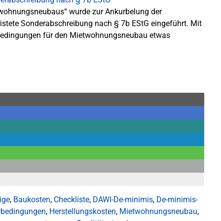
etwohnungsneubaus“ wurde zur Ankurbelung der
ristete Sonderabschreibung nach § 7b EStG eingeführt. Mit
rbedingungen für den Mietwohnungsneubau etwas
ige
,
Baukosten
,
Checkliste
,
DAWI-De-minimis
,
De-minimis-
rbedingungen
,
Herstellungskosten
,
Mietwohnungsneubau
,