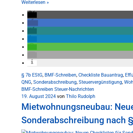
Weiterlesen
»
§ 7b EStG
,
BMF-Schreiben
,
Checkliste Bauantrag
,
Eff
QNG
,
Sonderabschreibung
,
Steuervergünstigung
,
Woh
BMF-Schreiben
Steuer-Nachrichten
19. August 2024
von
Thilo Rudolph
Mietwohnungsneubau: Neuen
Sonderabschreibung nach §