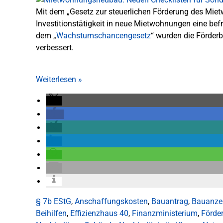
Mit dem „Gesetz zur steuerlichen Förderung des Mi
Investitionstätigkeit in neue Mietwohnungen eine bef
dem „
Wachstumschancengesetz
“ wurden die Förde
verbessert.
Weiterlesen
»
§ 7b EStG
,
Anschaffungskosten
,
Bauantrag
,
Bauanze
Beihilfen
,
Effizienzhaus 40
,
Finanzministerium
,
Förde