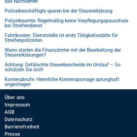
das Nachsehen
Polizeibeschäftigte sparen bei der Steuererklärung
Polizeibeamte: Regelmäßig keine Verpflegungspauschale
bei Streifendienst
Fahrtkosten: Dienststelle ist erste Tätigkeitsstätte für
Streifenpolizisten
Wann starten die Finanzämter mit der Bearbeitung der
Steuererklärungen?
Achtung: Gefälschte Steuerbescheide im Umlauf – So
schützen Sie sich!
Kontenabrufe: Heimliche Kontenspionage sprunghaft
angestiegen
Über uns
Impressum
AGB
Datenschutz
Barrierefreiheit
Presse