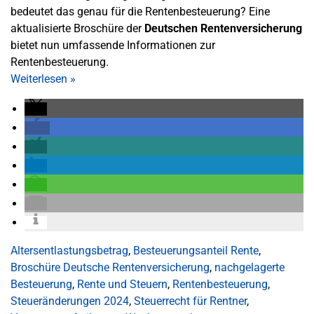
bedeutet das genau für die Rentenbesteuerung? Eine
aktualisierte Broschüre der
Deutschen Rentenversicherung
bietet nun umfassende Informationen zur
Rentenbesteuerung.
Weiterlesen
»
Altersentlastungsbetrag
,
Besteuerungsanteil Rente
,
Broschüre Deutsche Rentenversicherung
,
nachgelagerte
Besteuerung
,
Rente und Steuern
,
Rentenbesteuerung
,
Steueränderungen 2024
,
Steuerrecht für Rentner
,