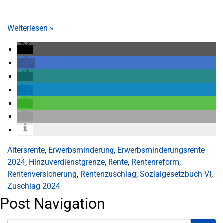
Weiterlesen
»
Altersrente
,
Erwerbsminderung
,
Erwerbsminderungsrente
2024
,
Hinzuverdienstgrenze
,
Rente
,
Rentenreform
,
Rentenversicherung
,
Rentenzuschlag
,
Sozialgesetzbuch VI
,
Zuschlag 2024
Post Navigation