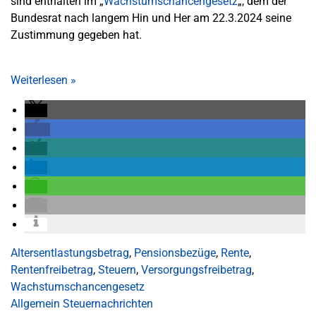
sind enthalten im „
Wachstumschancengesetz
„, dem der
Bundesrat nach langem Hin und Her am 22.3.2024 seine
Zustimmung gegeben hat.
Weiterlesen
»
Altersentlastungsbetrag
,
Pensionsbezüge
,
Rente
,
Rentenfreibetrag
,
Steuern
,
Versorgungsfreibetrag
,
Wachstumschancengesetz
Allgemein
Steuernachrichten