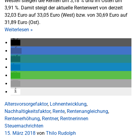
Westen steigen die Renten um 3,18 % und im Osten um
3,91 %. Damit steigt der aktuelle Rentenwert von derzeit
32,03 Euro auf 33,05 Euro (West) bzw. von 30,69 Euro auf
31,89 Euro (Ost).
Weiterlesen
»
Altersvorsorgefaktor
,
Lohnentwicklung
,
Nachhaltigkeitsfaktor
,
Rente
,
Rentenangleichung
,
Rentenerhöhung
,
Rentner
,
Rentnerinnen
Steuernachrichten
15. März 2018
von
Thilo Rudolph