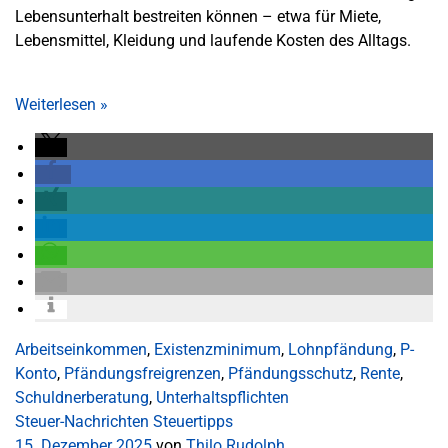
Lebensunterhalt bestreiten können – etwa für Miete,
Lebensmittel, Kleidung und laufende Kosten des Alltags.
Weiterlesen
»
Arbeitseinkommen
,
Existenzminimum
,
Lohnpfändung
,
P-
Konto
,
Pfändungsfreigrenzen
,
Pfändungsschutz
,
Rente
,
Schuldnerberatung
,
Unterhaltspflichten
Steuer-Nachrichten
Steuertipps
15. Dezember 2025
von
Thilo Rudolph