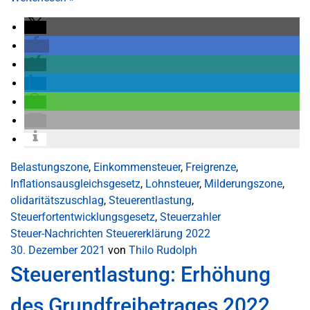
Belastungszone
,
Einkommensteuer
,
Freigrenze
,
Inflationsausgleichsgesetz
,
Lohnsteuer
,
Milderungszone
,
olidaritätszuschlag
,
Steuerentlastung
,
Steuerfortentwicklungsgesetz
,
Steuerzahler
Steuer-Nachrichten
Steuererklärung 2022
30. Dezember 2021
von
Thilo Rudolph
Steuerentlastung: Erhöhung
des Grundfreibetrages 2022