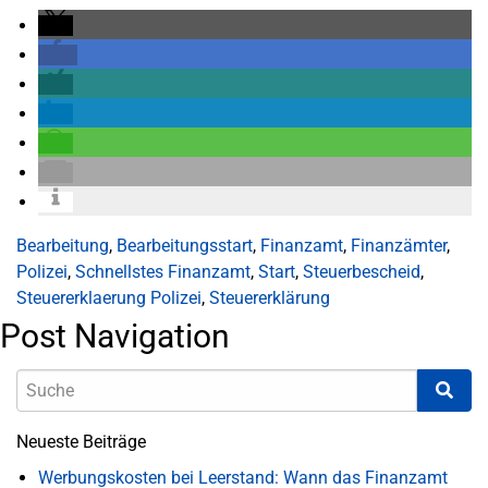
Bearbeitung
,
Bearbeitungsstart
,
Finanzamt
,
Finanzämter
,
Polizei
,
Schnellstes Finanzamt
,
Start
,
Steuerbescheid
,
Steuererklaerung Polizei
,
Steuererklärung
Post Navigation
Neueste Beiträge
Werbungskosten bei Leerstand: Wann das Finanzamt