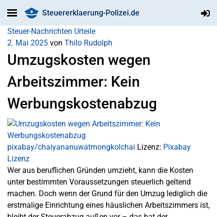
Steuererklaerung-Polizei.de
Steuer-Nachrichten
Urteile
2. Mai 2025
von
Thilo Rudolph
Umzugskosten wegen
Arbeitszimmer: Kein
Werbungskostenabzug
pixabay/chaiyananuwatmongkolchai
Lizenz:
Pixabay
Lizenz
Wer aus beruflichen Gründen umzieht, kann die Kosten
unter bestimmten Voraussetzungen steuerlich geltend
machen. Doch wenn der Grund für den Umzug lediglich die
erstmalige Einrichtung eines häuslichen Arbeitszimmers ist,
bleibt der Steuerabzug außen vor – das hat der