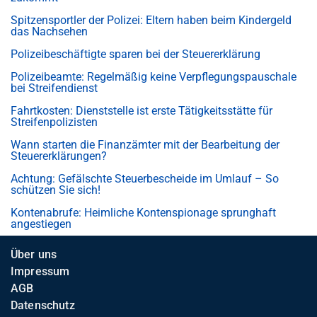
Spitzensportler der Polizei: Eltern haben beim Kindergeld
das Nachsehen
Polizeibeschäftigte sparen bei der Steuererklärung
Polizeibeamte: Regelmäßig keine Verpflegungspauschale
bei Streifendienst
Fahrtkosten: Dienststelle ist erste Tätigkeitsstätte für
Streifenpolizisten
Wann starten die Finanzämter mit der Bearbeitung der
Steuererklärungen?
Achtung: Gefälschte Steuerbescheide im Umlauf – So
schützen Sie sich!
Kontenabrufe: Heimliche Kontenspionage sprunghaft
angestiegen
Über uns
Impressum
AGB
Datenschutz