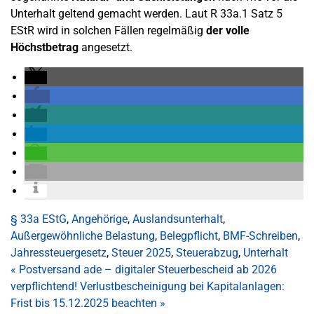
Unterhalt geltend gemacht werden. Laut R 33a.1 Satz 5
EStR wird in solchen Fällen regelmäßig
der volle
Höchstbetrag
angesetzt.
§ 33a EStG
,
Angehörige
,
Auslandsunterhalt
,
Außergewöhnliche Belastung
,
Belegpflicht
,
BMF-Schreiben
,
Jahressteuergesetz
,
Steuer 2025
,
Steuerabzug
,
Unterhalt
«
Postversand ade – digitaler Steuerbescheid ab 2026
verpflichtend!
Verlustbescheinigung bei Kapitalanlagen:
Frist bis 15.12.2025 beachten
»