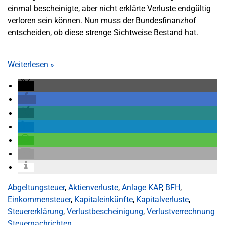
einmal bescheinigte, aber nicht erklärte Verluste endgültig
verloren sein können. Nun muss der Bundesfinanzhof
entscheiden, ob diese strenge Sichtweise Bestand hat.
Weiterlesen
»
Abgeltungsteuer
,
Aktienverluste
,
Anlage KAP
,
BFH
,
Einkommensteuer
,
Kapitaleinkünfte
,
Kapitalverluste
,
Steuererklärung
,
Verlustbescheinigung
,
Verlustverrechnung
Steuernachrichten