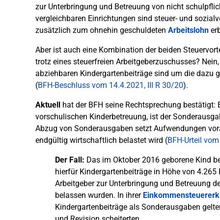
zur Unterbringung und Betreuung von nicht schulpflich
vergleichbaren Einrichtungen sind steuer- und sozial
zusätzlich zum ohnehin geschuldeten
Arbeitslohn
erb
Aber ist auch eine Kombination der beiden Steuervort
trotz eines steuerfreien Arbeitgeberzuschusses? Nei
abziehbaren Kindergartenbeiträge sind um die dazu g
(
BFH-Beschluss vom 14.4.2021, III R 30/20
).
Aktuell
hat der BFH seine Rechtsprechung bestätigt: Er
vorschulischen Kinderbetreuung, ist der Sonderausga
Abzug von Sonderausgaben setzt Aufwendungen voraus
endgültig wirtschaftlich belastet wird (
BFH-Urteil vom 
Der Fall:
Das im Oktober 2016 geborene Kind bes
hierfür Kindergartenbeiträge in Höhe von 4.265 E
Arbeitgeber zur Unterbringung und Betreuung des
belassen wurden. In ihrer
Einkommensteuererk
Kindergartenbeiträge als Sonderausgaben gelt
und Revision scheiterten.