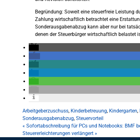
Begründung: Soweit eine steuerfreie Leistung dur
Zahlung wirtschaftlich betrachtet eine Erstattu
Sonderausgabenabzug kann aber nur bei tatsäch
denen der Steuerbürger wirtschaftlich belastet is
Arbeitgeberzuschuss
,
Kinderbetreuung
,
Kindergarten
,
Sonderausgabenabzug
,
Steuervorteil
«
Sofortabschreibung für PCs und Notebooks: BMF be
Steuererleichterungen verlängert
»