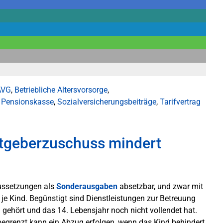
AVG
,
Betriebliche Altersvorsorge
,
,
Pensionskasse
,
Sozialversicherungsbeiträge
,
Tarifvertrag
itgeberzuschuss mindert
ussetzungen als
Sonderausgaben
absetzbar, und zwar mit
je Kind. Begünstigt sind Dienstleistungen zur Betreuung
 gehört und das 14. Lebensjahr noch nicht vollendet hat.
begrenzt kann ein Abzug erfolgen, wenn das Kind behindert