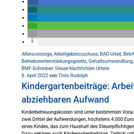
Altersvorsorge
,
Arbeitgeberzuschuss
,
BAG-Urteil
,
Betr
Betriebsrentenstärkungsgesetz
,
Gehaltsumwandlung
BMF-Schreiben
Steuer-Nachrichten
Urteile
8. April 2022
von
Thilo Rudolph
Kindergartenbeiträge: Arbe
abziehbaren Aufwand
Kinderbetreuungskosten sind unter bestimmten Vora
zwei Drittel der Aufwendungen, höchstens 4.000 Euro 
eines Kindes, das zum Haushalt des Steuerpflichtigen
Dazu gehören auch Kindergartenbeiträge. Zeitlich un