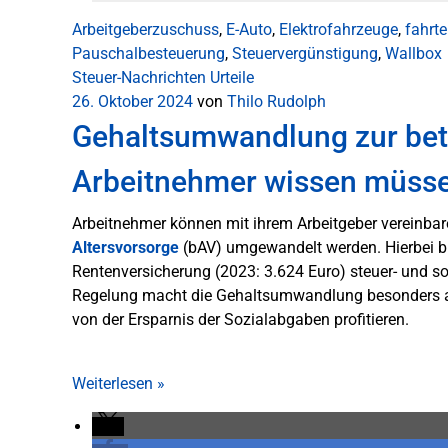
Arbeitgeberzuschuss
,
E-Auto
,
Elektrofahrzeuge
,
fahrt
Pauschalbesteuerung
,
Steuervergünstigung
,
Wallbox
Steuer-Nachrichten
Urteile
26. Oktober 2024
von
Thilo Rudolph
Gehaltsumwandlung zur betr
Arbeitnehmer wissen müss
Arbeitnehmer können mit ihrem Arbeitgeber vereinbaren
Altersvorsorge
(bAV) umgewandelt werden. Hierbei b
Rentenversicherung (2023: 3.624 Euro) steuer- und so
Regelung macht die Gehaltsumwandlung besonders at
von der Ersparnis der Sozialabgaben profitieren.
Weiterlesen
»