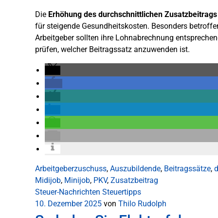
Die
Erhöhung des durchschnittlichen Zusatzbeitrags
für steigende Gesundheitskosten. Besonders betrof
Arbeitgeber sollten ihre Lohnabrechnung entspreche
prüfen, welcher Beitragssatz anzuwenden ist.
Arbeitgeberzuschuss
,
Auszubildende
,
Beitragssätze
,
d
Midijob
,
Minijob
,
PKV
,
Zusatzbeitrag
Steuer-Nachrichten
Steuertipps
10. Dezember 2025
von
Thilo Rudolph