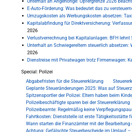
Unterhalt an Angehörige: Opfergrenze 2026 beach
E-Auto-Förderung: Was bedeutet das zu versteue
Umzugskosten als Werbungskosten absetzen: Tax
Kapitalabfindung für Direktversicherung: Verfas
2026
Verlustverrechnung bei Kapitalanlagen: BFH lehnt S
Unterhalt an Schwiegereltern steuerlich absetzen
2026
Dienstreise mit Privatwagen trotz Firmenwagen:
Special: Polizei
Abgabefristen für die Steuererklärung
Steuererk
Geplante Steueränderungen 2025: Was auf Steuer
Spitzensportler der Polizei: Eltern haben beim Kin
Polizeibeschäftigte sparen bei der Steuererklärung
Polizeibeamte: Regelmäßig keine Verpflegungspaus
Fahrtkosten: Dienststelle ist erste Tätigkeitsstätte f
Wann starten die Finanzämter mit der Bearbeitung 
Achtung: Gefälschte Steuerbescheide im Umlauf – 