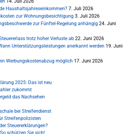
ten
14. Juli 2026
rnde Haushaltsjahreseinkommen?
7. Juli 2026
ikosten zur Wohnungsbesichtigung
3. Juli 2026
sungsbeschwerde zur Fünftel-Regelung anhängig
24. Juni
teuererlass trotz hoher Verluste ab
22. Juni 2026
: Wann Unterstützungsleistungen anerkannt werden
19. Juni
 Kein Werbungskostenabzug möglich
17. Juni 2026
lärung 2025: Das ist neu
zahler zukommt
dergeld das Nachsehen
chale bei Streifendienst
ür Streifenpolizisten
der Steuererklärungen?
So schützen Sie sich!