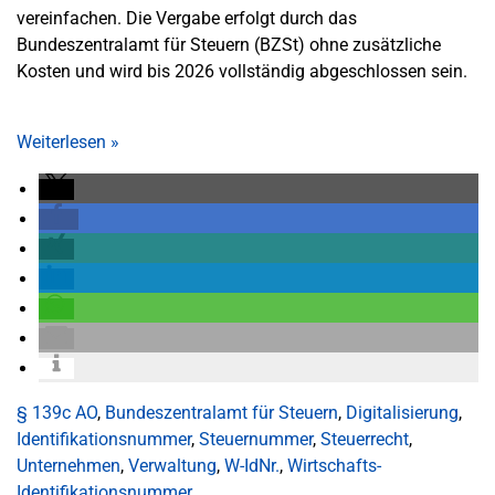
vereinfachen. Die Vergabe erfolgt durch das
Bundeszentralamt für Steuern (BZSt) ohne zusätzliche
Kosten und wird bis 2026 vollständig abgeschlossen sein.
Weiterlesen
»
§ 139c AO
,
Bundeszentralamt für Steuern
,
Digitalisierung
,
Identifikationsnummer
,
Steuernummer
,
Steuerrecht
,
Unternehmen
,
Verwaltung
,
W-IdNr.
,
Wirtschafts-
Identifikationsnummer