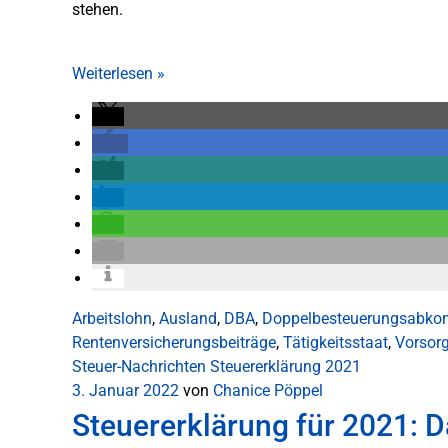
stehen.
Weiterlesen
»
Arbeitslohn
,
Ausland
,
DBA
,
Doppelbesteuerungsabk
Rentenversicherungsbeiträge
,
Tätigkeitsstaat
,
Vorsor
Steuer-Nachrichten
Steuererklärung 2021
3. Januar 2022
von
Chanice Pöppel
Steuererklärung für 2021: D