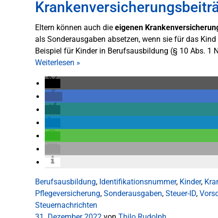
Krankenversicherungsbeiträg
Eltern können auch die
eigenen Krankenversicherung
als Sonderausgaben absetzen, wenn sie für das Kind 
Beispiel für Kinder in Berufsausbildung (§ 10 Abs. 1 N
Weiterlesen
»
Berufsausbildung
,
Identifikationsnummer
,
Kinder
,
Kra
Pflegeversicherung
,
Sonderausgaben
,
Steuer-ID
,
Vors
Steuernachrichten
31. Dezember 2022
von
Thilo Rudolph