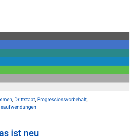
ommen
,
Drittstaat
,
Progressionsvorbehalt
,
geaufwendungen
as ist neu