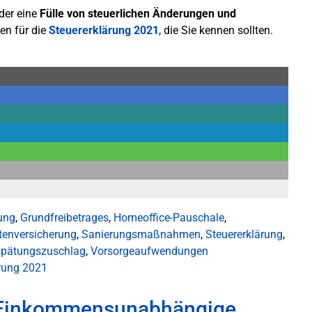
der eine
Fülle von steuerlichen Änderungen und
en für die
Steuererklärung 2021
, die Sie kennen sollten.
ung
,
Grundfreibetrages
,
Homeoffice-Pauschale
,
tenversicherung
,
Sanierungsmaßnahmen
,
Steuererklärung
,
spätungszuschlag
,
Vorsorgeaufwendungen
ärung 2021
: Einkommensunabhängige