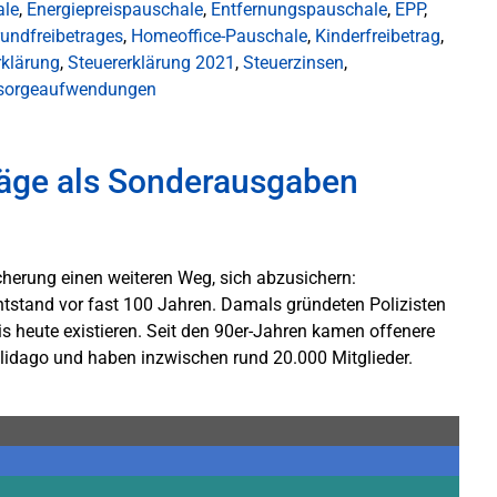
ale
,
Energiepreispauschale
,
Entfernungspauschale
,
EPP
,
undfreibetrages
,
Homeoffice-Pauschale
,
Kinderfreibetrag
,
rklärung
,
Steuererklärung 2021
,
Steuerzinsen
,
sorgeaufwendungen
träge als Sonderausgaben
icherung einen weiteren Weg, sich abzusichern:
 entstand vor fast 100 Jahren. Damals gründeten Polizisten
bis heute existieren. Seit den 90er-Jahren kamen offenere
olidago und haben inzwischen rund 20.000 Mitglieder.