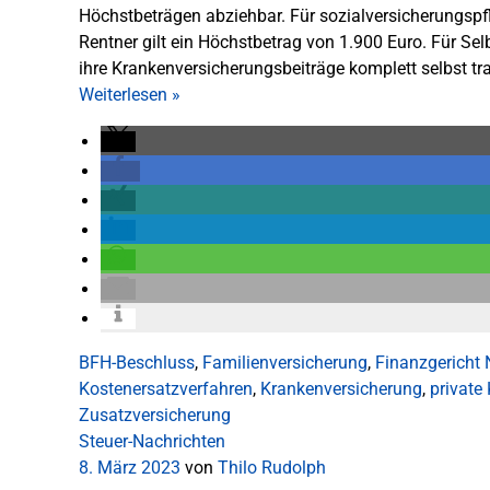
Höchstbeträgen abziehbar. Für sozialversicherungspf
Rentner gilt ein Höchstbetrag von 1.900 Euro. Für Sel
ihre Krankenversicherungsbeiträge komplett selbst t
Weiterlesen
»
BFH-Beschluss
,
Familienversicherung
,
Finanzgericht 
Kostenersatzverfahren
,
Krankenversicherung
,
private
Zusatzversicherung
Steuer-Nachrichten
8. März 2023
von
Thilo Rudolph