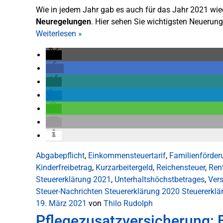
Wie in jedem Jahr gab es auch für das Jahr 2021 wie
Neuregelungen
. Hier sehen Sie wichtigsten Neuerung
Weiterlesen
»
Abgabepflicht
,
Einkommensteuertarif
,
Familienförder
Kinderfreibetrag
,
Kurzarbeitergeld
,
Reichensteuer
,
Ren
Steuererklärung 2021
,
Unterhaltshöchstbetrages
,
Ver
Steuer-Nachrichten
Steuererklärung 2020
Steuererkl
19. März 2021
von
Thilo Rudolph
Pflegezusatzversicherung