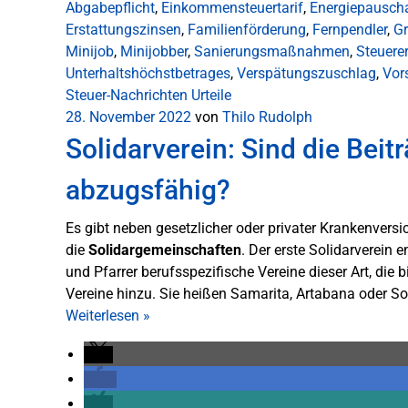
Abgabepflicht
,
Einkommensteuertarif
,
Energiepausch
Erstattungszinsen
,
Familienförderung
,
Fernpendler
,
Gr
Minijob
,
Minijobber
,
Sanierungsmaßnahmen
,
Steuere
Unterhaltshöchstbetrages
,
Verspätungszuschlag
,
Vor
Steuer-Nachrichten
Urteile
28. November 2022
von
Thilo Rudolph
Solidarverein: Sind die Bei
abzugsfähig?
Es gibt neben gesetzlicher oder privater Krankenvers
die
Solidargemeinschaften
. Der erste Solidarverein
und Pfarrer berufsspezifische Vereine dieser Art, die 
Vereine hinzu. Sie heißen Samarita, Artabana oder S
Weiterlesen
»