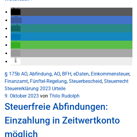
§ 175b AO
,
Abfindung
,
AO
,
BFH
,
eDaten
,
Einkommensteuer
,
Finanzamt
,
Fünftel-Regelung
,
Steuerbescheid
,
Steuerrecht
Steuererklärung 2023
Urteile
9. Oktober 2023
von
Thilo Rudolph
Steuerfreie Abfindungen:
Einzahlung in Zeitwertkonto
möglich