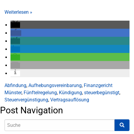
Weiterlesen
»
Abfindung
,
Aufhebungsvereinbarung
,
Finanzgericht
Münster
,
Fünftelregelung
,
Kündigung
,
steuerbegünstigt
,
Steuervergünstigung
,
Vertragsauflösung
Post Navigation