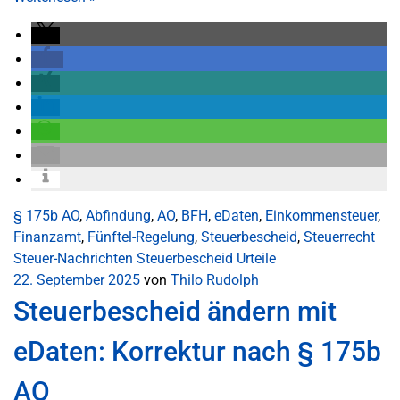
§ 175b AO
,
Abfindung
,
AO
,
BFH
,
eDaten
,
Einkommensteuer
,
Finanzamt
,
Fünftel-Regelung
,
Steuerbescheid
,
Steuerrecht
Steuer-Nachrichten
Steuerbescheid
Urteile
22. September 2025
von
Thilo Rudolph
Steuerbescheid ändern mit
eDaten: Korrektur nach § 175b
AO