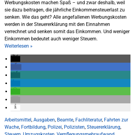
Werbungskosten machen Spaß – und zwar deshalb, weil
sie dazu beitragen, die jährliche Einkommensteuerlast zu
senken. Wie das geht? Alle angefallenen Werbungskosten
werden in der Steuererklärung mit den Einnahmen
verrechnet und senken somit das Einkommen. Und weniger
Einkommen bedeutet auch weniger Steuern.
Weiterlesen
»
Arbeitsmittel
,
Ausgaben
,
Beamte
,
Fachliteratur
,
Fahrten zur
Wache
,
Fortbildung
,
Polizei
,
Polizisten
,
Steuererklärung
,
Steuern
,
Umzugskosten
,
Verpflegungsmehraufwand
,