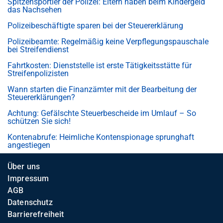
Spitzensportler der Polizei: Eltern haben beim Kindergeld
das Nachsehen
Polizeibeschäftigte sparen bei der Steuererklärung
Polizeibeamte: Regelmäßig keine Verpflegungspauschale
bei Streifendienst
Fahrtkosten: Dienststelle ist erste Tätigkeitsstätte für
Streifenpolizisten
Wann starten die Finanzämter mit der Bearbeitung der
Steuererklärungen?
Achtung: Gefälschte Steuerbescheide im Umlauf – So
schützen Sie sich!
Kontenabrufe: Heimliche Kontenspionage sprunghaft
angestiegen
Über uns
Impressum
AGB
Datenschutz
Barrierefreiheit