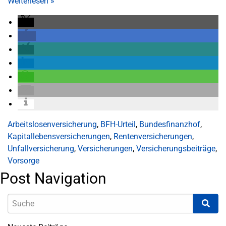
Weiterlesen
»
Arbeitslosenversicherung
,
BFH-Urteil
,
Bundesfinanzhof
,
Kapitallebensversicherungen
,
Rentenversicherungen
,
Unfallversicherung
,
Versicherungen
,
Versicherungsbeiträge
,
Vorsorge
Post Navigation