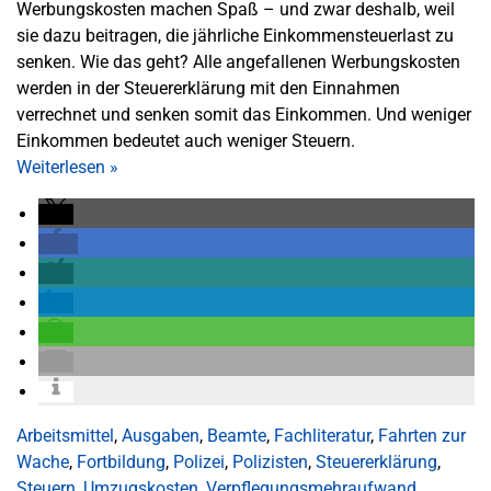
Werbungskosten machen Spaß – und zwar deshalb, weil
sie dazu beitragen, die jährliche Einkommensteuerlast zu
senken. Wie das geht? Alle angefallenen Werbungskosten
werden in der Steuererklärung mit den Einnahmen
verrechnet und senken somit das Einkommen. Und weniger
Einkommen bedeutet auch weniger Steuern.
Weiterlesen
»
Arbeitsmittel
,
Ausgaben
,
Beamte
,
Fachliteratur
,
Fahrten zur
Wache
,
Fortbildung
,
Polizei
,
Polizisten
,
Steuererklärung
,
Steuern
,
Umzugskosten
,
Verpflegungsmehraufwand
,