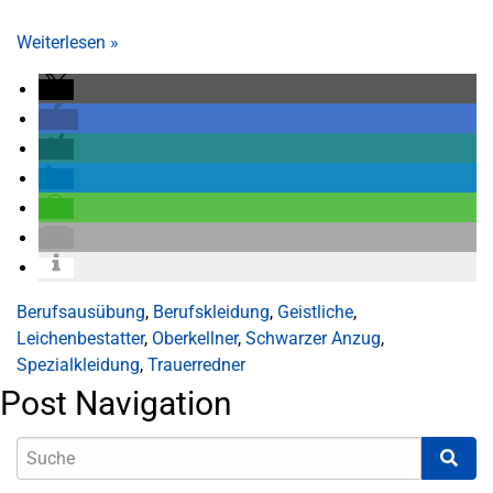
Weiterlesen
»
Berufsausübung
,
Berufskleidung
,
Geistliche
,
Leichenbestatter
,
Oberkellner
,
Schwarzer Anzug
,
Spezialkleidung
,
Trauerredner
Post Navigation