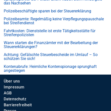
das Nachsehen
Polizeibeschäftigte sparen bei der Steuererklärung
Polizeibeamte: Regelmäßig keine Verpflegungspauschale
bei Streifendienst
Fahrtkosten: Dienststelle ist erste Tätigkeitsstätte für
Streifenpolizisten
Wann starten die Finanzämter mit der Bearbeitung der
Steuererklärungen?
Achtung: Gefälschte Steuerbescheide im Umlauf – So
schützen Sie sich!
Kontenabrufe: Heimliche Kontenspionage sprunghaft
angestiegen
Über uns
Impressum
AGB
Datenschutz
Barrierefreiheit
Presse