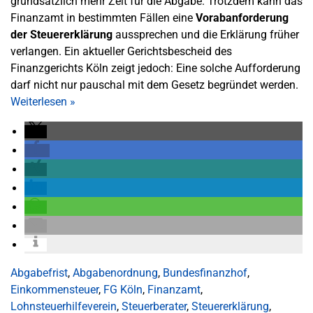
grundsätzlich mehr Zeit für die Abgabe. Trotzdem kann das
Finanzamt in bestimmten Fällen eine
Vorabanforderung
der Steuererklärung
aussprechen und die Erklärung früher
verlangen. Ein aktueller Gerichtsbescheid des
Finanzgerichts Köln zeigt jedoch: Eine solche Aufforderung
darf nicht nur pauschal mit dem Gesetz begründet werden.
Weiterlesen
»
Abgabefrist
,
Abgabenordnung
,
Bundesfinanzhof
,
Einkommensteuer
,
FG Köln
,
Finanzamt
,
Lohnsteuerhilfeverein
,
Steuerberater
,
Steuererklärung
,