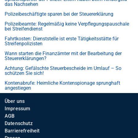
das Nachsehen
Polizeibeschäftigte sparen bei der Steuererklärung
Polizeibeamte: Regelmäßig keine Verpflegungspauschale
bei Streifendienst
Fahrtkosten: Dienststelle ist erste Tätigkeitsstätte für
Streifenpolizisten
Wann starten die Finanzämter mit der Bearbeitung der
Steuererklärungen?
Achtung: Gefälschte Steuerbescheide im Umlauf – So
schützen Sie sich!
Kontenabrufe: Heimliche Kontenspionage sprunghaft
angestiegen
Über uns
Impressum
AGB
Datenschutz
Barrierefreiheit