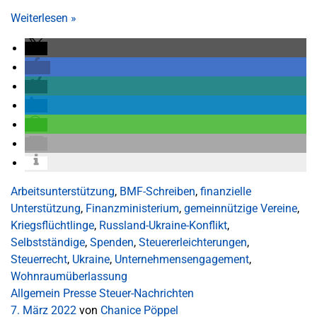
Weiterlesen
»
Arbeitsunterstützung
,
BMF-Schreiben
,
finanzielle
Unterstützung
,
Finanzministerium
,
gemeinnützige Vereine
,
Kriegsflüchtlinge
,
Russland-Ukraine-Konflikt
,
Selbstständige
,
Spenden
,
Steuererleichterungen
,
Steuerrecht
,
Ukraine
,
Unternehmensengagement
,
Wohnraumüberlassung
Allgemein
Presse
Steuer-Nachrichten
7. März 2022
von
Chanice Pöppel