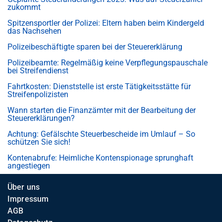
zukommt
Spitzensportler der Polizei: Eltern haben beim Kindergeld
das Nachsehen
Polizeibeschäftigte sparen bei der Steuererklärung
Polizeibeamte: Regelmäßig keine Verpflegungspauschale
bei Streifendienst
Fahrtkosten: Dienststelle ist erste Tätigkeitsstätte für
Streifenpolizisten
Wann starten die Finanzämter mit der Bearbeitung der
Steuererklärungen?
Achtung: Gefälschte Steuerbescheide im Umlauf – So
schützen Sie sich!
Kontenabrufe: Heimliche Kontenspionage sprunghaft
angestiegen
Über uns
Impressum
AGB