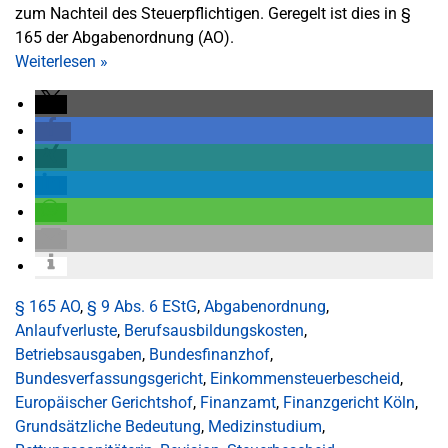
zum Nachteil des Steuerpflichtigen. Geregelt ist dies in §
165 der Abgabenordnung (AO).
Weiterlesen
»
§ 165 AO
,
§ 9 Abs. 6 EStG
,
Abgabenordnung
,
Anlaufverluste
,
Berufsausbildungskosten
,
Betriebsausgaben
,
Bundesfinanzhof
,
Bundesverfassungsgericht
,
Einkommensteuerbescheid
,
Europäischer Gerichtshof
,
Finanzamt
,
Finanzgericht Köln
,
Grundsätzliche Bedeutung
,
Medizinstudium
,