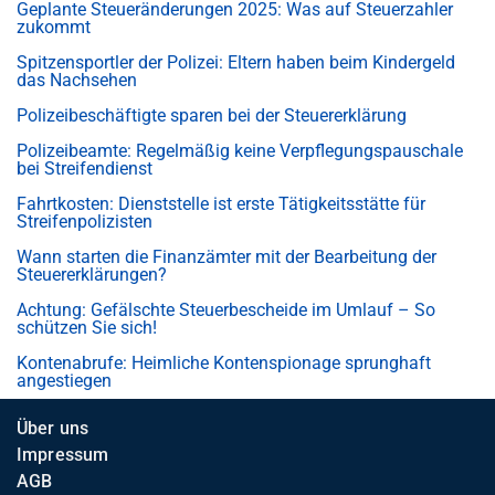
Geplante Steueränderungen 2025: Was auf Steuerzahler
zukommt
Spitzensportler der Polizei: Eltern haben beim Kindergeld
das Nachsehen
Polizeibeschäftigte sparen bei der Steuererklärung
Polizeibeamte: Regelmäßig keine Verpflegungspauschale
bei Streifendienst
Fahrtkosten: Dienststelle ist erste Tätigkeitsstätte für
Streifenpolizisten
Wann starten die Finanzämter mit der Bearbeitung der
Steuererklärungen?
Achtung: Gefälschte Steuerbescheide im Umlauf – So
schützen Sie sich!
Kontenabrufe: Heimliche Kontenspionage sprunghaft
angestiegen
Über uns
Impressum
AGB