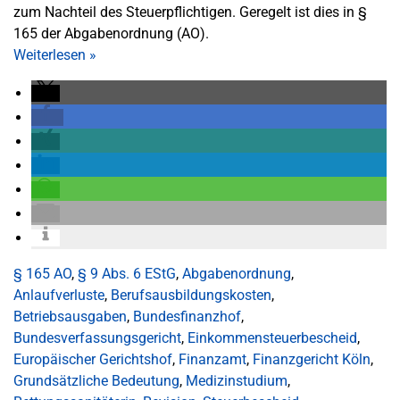
zum Nachteil des Steuerpflichtigen. Geregelt ist dies in §
165 der Abgabenordnung (AO).
Weiterlesen
»
§ 165 AO
,
§ 9 Abs. 6 EStG
,
Abgabenordnung
,
Anlaufverluste
,
Berufsausbildungskosten
,
Betriebsausgaben
,
Bundesfinanzhof
,
Bundesverfassungsgericht
,
Einkommensteuerbescheid
,
Europäischer Gerichtshof
,
Finanzamt
,
Finanzgericht Köln
,
Grundsätzliche Bedeutung
,
Medizinstudium
,