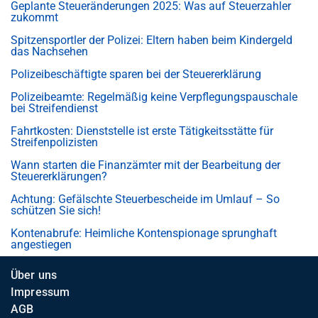
Geplante Steueränderungen 2025: Was auf Steuerzahler
zukommt
Spitzensportler der Polizei: Eltern haben beim Kindergeld
das Nachsehen
Polizeibeschäftigte sparen bei der Steuererklärung
Polizeibeamte: Regelmäßig keine Verpflegungspauschale
bei Streifendienst
Fahrtkosten: Dienststelle ist erste Tätigkeitsstätte für
Streifenpolizisten
Wann starten die Finanzämter mit der Bearbeitung der
Steuererklärungen?
Achtung: Gefälschte Steuerbescheide im Umlauf – So
schützen Sie sich!
Kontenabrufe: Heimliche Kontenspionage sprunghaft
angestiegen
Über uns
Impressum
AGB