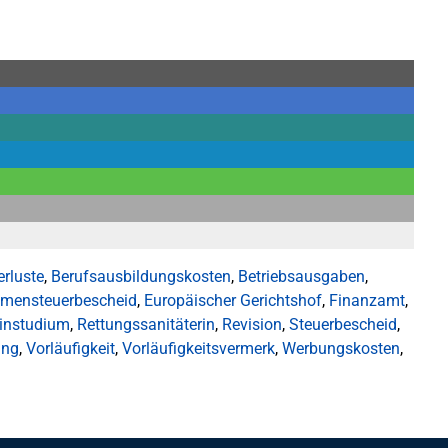
erluste
,
Berufsausbildungskosten
,
Betriebsausgaben
,
mensteuerbescheid
,
Europäischer Gerichtshof
,
Finanzamt
,
instudium
,
Rettungssanitäterin
,
Revision
,
Steuerbescheid
,
ung
,
Vorläufigkeit
,
Vorläufigkeitsvermerk
,
Werbungskosten
,