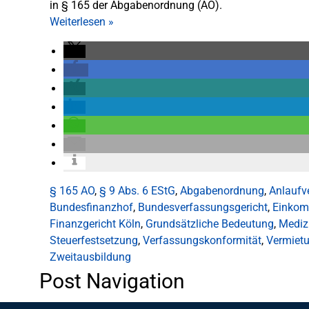
in § 165 der Abgabenordnung (AO).
Weiterlesen
»
§ 165 AO
,
§ 9 Abs. 6 EStG
,
Abgabenordnung
,
Anlaufv
Bundesfinanzhof
,
Bundesverfassungsgericht
,
Einkom
Finanzgericht Köln
,
Grundsätzliche Bedeutung
,
Mediz
Steuerfestsetzung
,
Verfassungskonformität
,
Vermiet
Zweitausbildung
Post Navigation